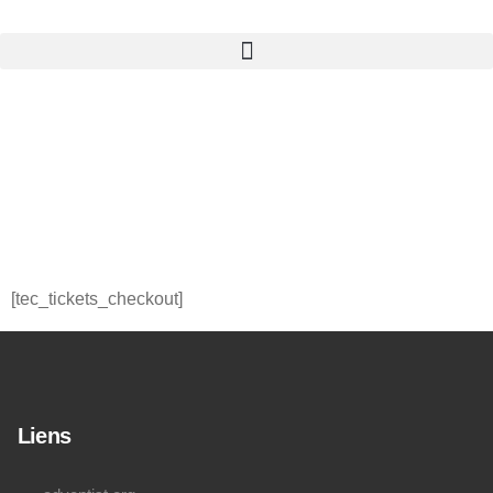
Tickets
Checkout
[tec_tickets_checkout]
Liens