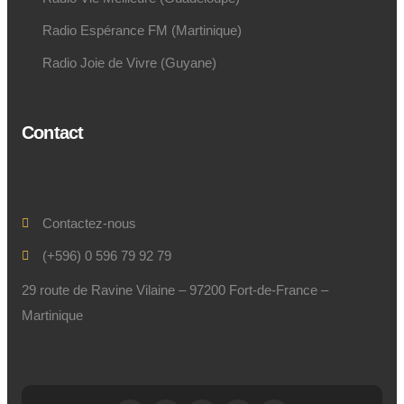
Radio Espérance FM (Martinique)
Radio Joie de Vivre (Guyane)
Contact
Contactez-nous
(+596) 0 596 79 92 79
29 route de Ravine Vilaine – 97200 Fort-de-France –
Martinique