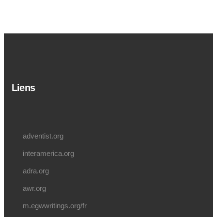
Liens
adventist.org
interamerica.org
adra.org
awr.org
m.egwwritings.org/fr