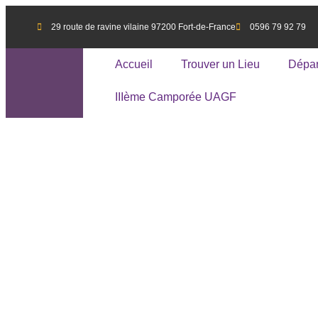
29 route de ravine vilaine 97200 Fort-de-France
0596 79 92 79
Accueil
Trouver un Lieu
Dépar
IIIème Camporée UAGF
Fraiche
l’ASI