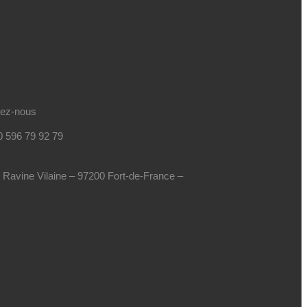
tez-nous
0 596 79 92 79
e Ravine Vilaine – 97200 Fort-de-France –