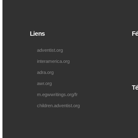
Liens
Fé
adventist.org
interamerica.org
adra.org
awr.org
Té
m.egwwritings.org/fr
children.adventist.org