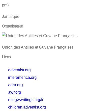
pm)
Jamaïque
Organisateur
Union des Antilles et Guyane Françaises
Liens
adventist.org
interamerica.org
adra.org
awr.org
m.egwwritings.org/fr
children.adventist.org