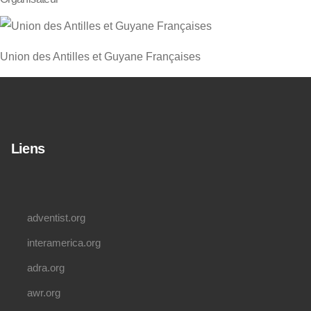
Union des Antilles et Guyane Françaises
Liens
adventist.org
interamerica.org
adra.org
awr.org