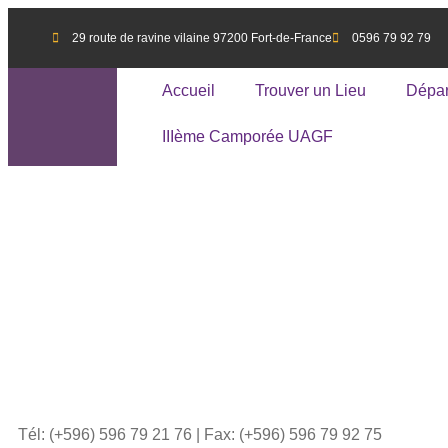
29 route de ravine vilaine 97200 Fort-de-France
0596 79 92 79
Accueil
Trouver un Lieu
Dépar
IIIème Camporée UAGF
Associati
Tél: (+596) 596 79 21 76 | Fax: (+596) 596 79 92 75