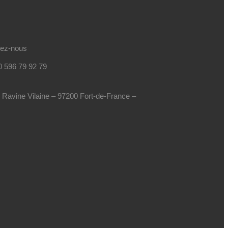
tez-nous
0 596 79 92 79
e Ravine Vilaine – 97200 Fort-de-France –