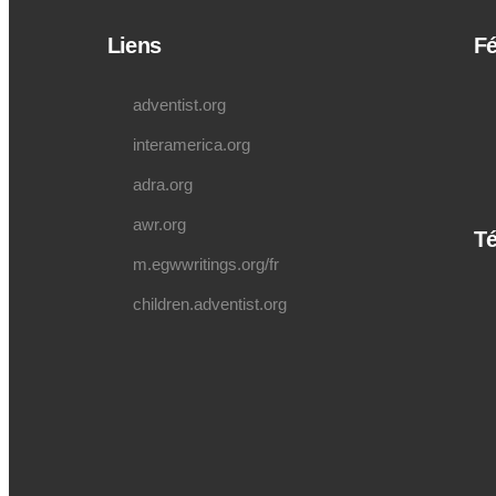
Liens
Fé
adventist.org
interamerica.org
adra.org
awr.org
Té
m.egwwritings.org/fr
children.adventist.org